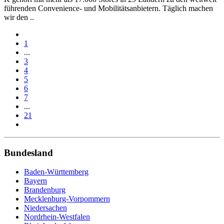
führenden Convenience- und Mobilitätsanbietern. Täglich machen
wir den ..
1
...
3
4
5
6
7
...
21
Bundesland
Baden-Württemberg
Bayern
Brandenburg
Mecklenburg-Vorpommern
Niedersachen
Nordrhein-Westfalen