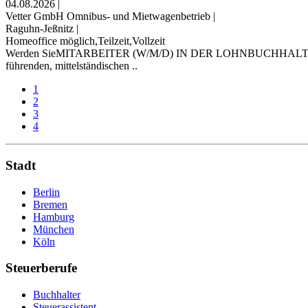
04.08.2026
|
Vetter GmbH Omnibus- und Mietwagenbetrieb
|
Raguhn-Jeßnitz
|
Homeoffice möglich,Teilzeit,Vollzeit
Werden SieMITARBEITER (W/M/D) IN DER LOHNBUCHHALTUNGHome-Of
führenden, mittelständischen ..
1
2
3
4
Stadt
Berlin
Bremen
Hamburg
München
Köln
Steuerberufe
Buchhalter
Steuerassistent