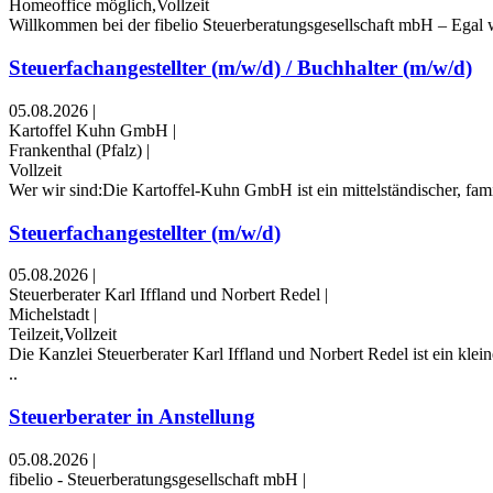
Homeoffice möglich,Vollzeit
Willkommen bei der fibelio Steuerberatungsgesellschaft mbH – Egal wi
Steuerfachangestellter (m/w/d) / Buchhalter (m/w/d)
05.08.2026
|
Kartoffel Kuhn GmbH
|
Frankenthal (Pfalz)
|
Vollzeit
Wer wir sind:Die Kartoffel-Kuhn GmbH ist ein mittel­ständischer, fami
Steuerfachangestellter (m/w/d)
05.08.2026
|
Steuerberater Karl Iffland und Norbert Redel
|
Michelstadt
|
Teilzeit,Vollzeit
Die Kanzlei Steuerberater Karl Iffland und Norbert Redel ist ein kl
..
Steuerberater in Anstellung
05.08.2026
|
fibelio - Steuerberatungsgesellschaft mbH
|