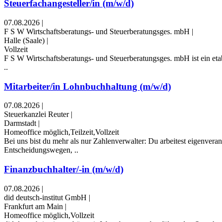
Steuerfachangesteller/in (m/w/d)
07.08.2026
|
F S W Wirtschaftsberatungs- und Steuerberatungsges. mbH
|
Halle (Saale)
|
Vollzeit
F S W Wirtschaftsberatungs- und Steuerberatungsges. mbH ist ein etabl
..
Mitarbeiter/in Lohnbuchhaltung (m/w/d)
07.08.2026
|
Steuerkanzlei Reuter
|
Darmstadt
|
Homeoffice möglich,Teilzeit,Vollzeit
Bei uns bist du mehr als nur Zahlenverwalter: Du arbeitest eigenver
Entscheidungswegen, ..
Finanzbuchhalter/-in (m/w/d)
07.08.2026
|
did deutsch-institut GmbH
|
Frankfurt am Main
|
Homeoffice möglich,Vollzeit