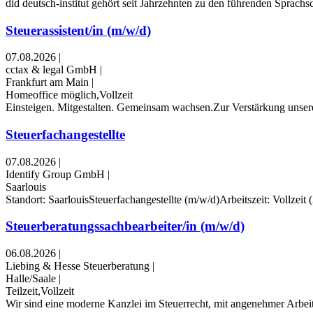
did deutsch-institut gehört seit Jahrzehnten zu den führenden Sprach
Steuerassistent/in (m/w/d)
07.08.2026
|
cctax & legal GmbH
|
Frankfurt am Main
|
Homeoffice möglich,Vollzeit
Einsteigen. Mitgestalten. Gemeinsam wachsen.Zur Verstärkung unseres
Steuerfachangestellte
07.08.2026
|
Identify Group GmbH
|
Saarlouis
Standort: SaarlouisSteuerfachangestellte (m/w/d)Arbeitszeit: Vollzeit 
Steuerberatungssachbearbeiter/in (m/w/d)
06.08.2026
|
Liebing & Hesse Steuerberatung
|
Halle/Saale
|
Teilzeit,Vollzeit
Wir sind eine moderne Kanzlei im Steuerrecht, mit angenehmer Arbeit