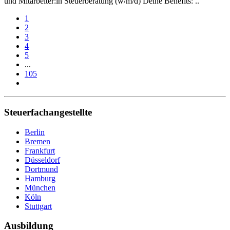
und Mitarbeiter:in Steuerberatung (w/m/d) Deine Benefits: ..
1
2
3
4
5
...
105
Steuerfachangestellte
Berlin
Bremen
Frankfurt
Düsseldorf
Dortmund
Hamburg
München
Köln
Stuttgart
Ausbildung