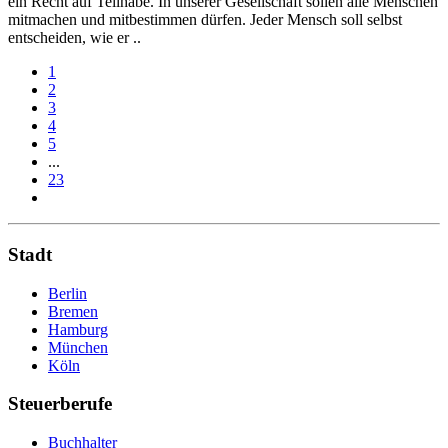
ein Recht auf Teilhabe. In unserer Gesellschaft sollen alle Menschen
mitmachen und mitbestimmen dürfen. Jeder Mensch soll selbst
entscheiden, wie er ..
1
2
3
4
5
...
23
Stadt
Berlin
Bremen
Hamburg
München
Köln
Steuerberufe
Buchhalter