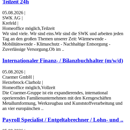
Teilzeit 24h
05.08.2026
|
SWK AG
|
Krefeld
|
Homeoffice möglich,Teilzeit
Wir sind viele. Wir sind eins.Wir sind die SWK und arbeiten jeden
Tag an den großen Themen unserer Zeit: Wärmewende -
Mobilitätswende - Klimaschutz - Nachhaltige Entsorgung -
Zuverlässige Versorgung.Ob im ..
Internationaler Finanz- / Bilanzbuchhalter (m/w/d)
05.08.2026
|
Craemer GmbH
|
Herzebrock-Clarholz
|
Homeoffice möglich,Vollzeit
Die Craemer-Gruppe ist ein expandierendes, international
operierendes Familienunternehmen mit den Kerngeschäften
Metallumformung, Werkzeugbau und Kunststoffverarbeitung und
an vier europäischen ..
Payroll Specialist / Entgeltabrechner / Lohn- und ..