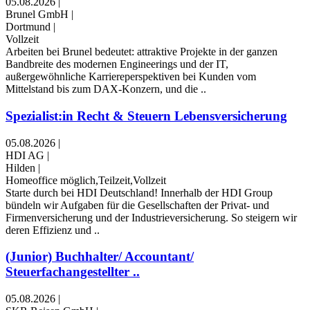
05.08.2026
|
Brunel GmbH
|
Dortmund
|
Vollzeit
Arbeiten bei Brunel bedeutet: attraktive Projekte in der ganzen
Bandbreite des modernen Engineerings und der IT,
außergewöhnliche Karriereperspektiven bei Kunden vom
Mittelstand bis zum DAX-Konzern, und die ..
Spezialist:in Recht & Steuern Lebensversicherung
05.08.2026
|
HDI AG
|
Hilden
|
Homeoffice möglich,Teilzeit,Vollzeit
Starte durch bei HDI Deutschland! Innerhalb der HDI Group
bündeln wir Aufgaben für die Gesellschaften der Privat- und
Firmen­versicherung und der Industrie­versicherung. So steigern wir
deren Effizienz und ..
(Junior) Buchhalter/ Accountant/
Steuerfachangestellter ..
05.08.2026
|