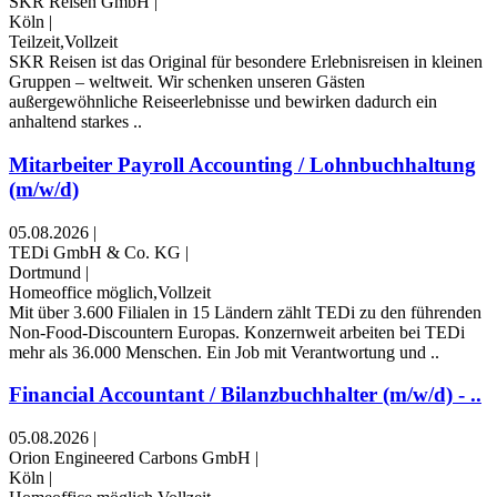
SKR Reisen GmbH
|
Köln
|
Teilzeit,Vollzeit
SKR Reisen ist das Original für besondere Erlebnisreisen in kleinen
Gruppen – weltweit. Wir schenken unseren Gästen
außergewöhnliche Reiseerlebnisse und bewirken dadurch ein
anhaltend starkes ..
Mitarbeiter Payroll Accounting / Lohnbuchhaltung
(m/w/d)
05.08.2026
|
TEDi GmbH & Co. KG
|
Dortmund
|
Homeoffice möglich,Vollzeit
Mit über 3.600 Filialen in 15 Ländern zählt TEDi zu den führenden
Non-Food-Discountern Europas. Konzern­weit arbeiten bei TEDi
mehr als 36.000 Menschen. Ein Job mit Verant­wortung und ..
Financial Accountant / Bilanzbuchhalter (m/w/d) - ..
05.08.2026
|
Orion Engineered Carbons GmbH
|
Köln
|