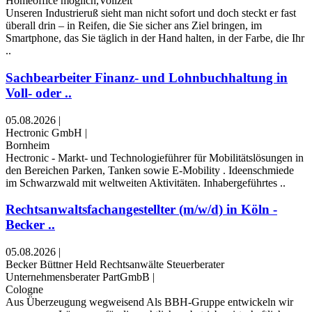
Homeoffice möglich,Vollzeit
Unseren Industrieruß sieht man nicht sofort und doch steckt er fast
überall drin – in Reifen, die Sie sicher ans Ziel bringen, im
Smartphone, das Sie täglich in der Hand halten, in der Farbe, die Ihr
..
Sachbearbeiter Finanz- und Lohnbuchhaltung in
Voll- oder ..
05.08.2026
|
Hectronic GmbH
|
Bornheim
Hectronic - Markt- und Technologieführer für Mobilitätslösungen in
den Bereichen Parken, Tanken sowie E-Mobility . Ideenschmiede
im Schwarzwald mit weltweiten Aktivitäten. Inhabergeführtes ..
Rechtsanwaltsfachangestellter (m/w/d) in Köln -
Becker ..
05.08.2026
|
Becker Büttner Held Rechtsanwälte Steuerberater
Unternehmensberater PartGmbB
|
Cologne
Aus Überzeugung wegweisend Als BBH-Gruppe entwickeln wir