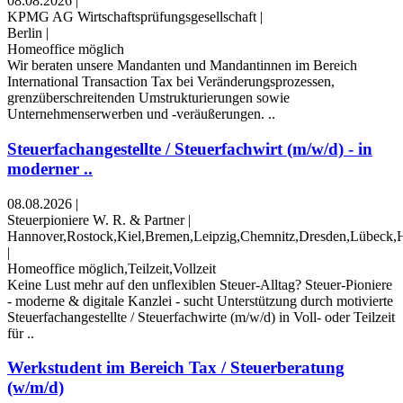
08.08.2026
|
KPMG AG Wirtschaftsprüfungsgesellschaft
|
Berlin
|
Homeoffice möglich
Wir beraten unsere Mandanten und Mandantinnen im Bereich
International Transaction Tax bei Veränderungsprozessen,
grenzüberschreitenden Umstrukturierungen sowie
Unternehmenserwerben und -veräußerungen. ..
Steuerfachangestellte / Steuerfachwirt (m/w/d) - in
moderner ..
08.08.2026
|
Steuerpioniere W. R. & Partner
|
Hannover,Rostock,Kiel,Bremen,Leipzig,Chemnitz,Dresden,Lübeck,H
|
Homeoffice möglich,Teilzeit,Vollzeit
Keine Lust mehr auf den unflexiblen Steuer-Alltag? Steuer-Pioniere
- moderne & digitale Kanzlei - sucht Unterstützung durch motivierte
Steuerfachangestellte / Steuerfachwirte (m/w/d) in Voll- oder Teilzeit
für ..
Werkstudent im Bereich Tax / Steuerberatung
(w/m/d)