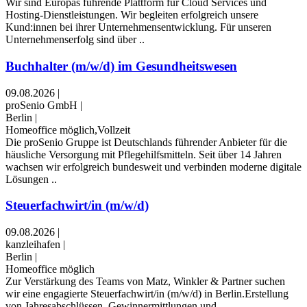
Wir sind Europas führende Plattform für Cloud Services und
Hosting-Dienstleistungen. Wir begleiten erfolgreich unsere
Kund:innen bei ihrer Unternehmensentwicklung. Für unseren
Unternehmenserfolg sind über ..
Buchhalter (m/w/d) im Gesundheitswesen
09.08.2026
|
proSenio GmbH
|
Berlin
|
Homeoffice möglich,Vollzeit
Die proSenio Gruppe ist Deutschlands führender Anbieter für die
häusliche Versorgung mit Pflegehilfsmitteln. Seit über 14 Jahren
wachsen wir erfolgreich bundesweit und verbinden moderne digitale
Lösungen ..
Steuerfachwirt/in (m/w/d)
09.08.2026
|
kanzleihafen
|
Berlin
|
Homeoffice möglich
Zur Verstärkung des Teams von Matz, Winkler & Partner suchen
wir eine engagierte Steuerfachwirt/in (m/w/d) in Berlin.Erstellung
von Jahresabschlüssen, Gewinnermittlungen und ..