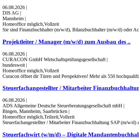
06.08.2026
|
DIS AG
|
Mannheim
|
Homeoffice möglich,Vollzeit
Sie sind Finanzbuchhalter (m/w/d), Bilanzbuchhalter (m/w/d) oder Acc
Projektleiter / Manager (m/w/d) zum Ausbau des ..
06.08.2026
|
CURACON GmbH Wirtschaftsprüfungsgesellschaft
|
bundesweit
|
Homeoffice möglich,Vollzeit
Curacon öffnet dir Türen und Perspektiven! Mehr als 550 hochqualifiz
Steuerfachangestellter / Mitarbeiter Finanzbuchhaltu
06.08.2026
|
ADS Allgemeine Deutsche Steuerberatungsgesellschaft mbH
|
Bingen, Mannheim, Saarbrücken
|
Homeoffice möglich,Teilzeit,Vollzeit
Steuerfachangestellter / Mitarbeiter Finanzbuchhaltung SAP (m/w/d) 
Steuerfachwirt (w/m/d) – Digitale Mandantenbuchhalt