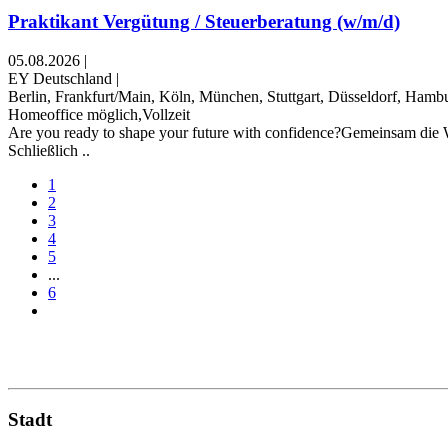
Praktikant Vergütung / Steuerberatung (w/m/d)
05.08.2026
|
EY Deutschland
|
Berlin, Frankfurt/Main, Köln, München, Stuttgart, Düsseldorf, Ham
Homeoffice möglich,Vollzeit
Are you ready to shape your future with confidence?Gemeinsam die W
Schließlich ..
1
2
3
4
5
...
6
Stadt