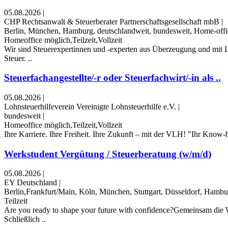
05.08.2026
|
CHP Rechtsanwalt & Steuerberater Partnerschaftsgesellschaft mbB
|
Berlin, München, Hamburg, deutschlandweit, bundesweit, Home-offi
Homeoffice möglich,Teilzeit,Vollzeit
Wir sind Steuerexpertinnen und -experten aus Überzeugung und mit L
Steuer. ..
Steuerfachangestellte/-r oder Steuerfachwirt/-in als ..
05.08.2026
|
Lohnsteuerhilfeverein Vereinigte Lohnsteuerhilfe e.V.
|
bundesweit
|
Homeoffice möglich,Teilzeit,Vollzeit
Ihre Karriere. Ihre Freiheit. Ihre Zukunft – mit der VLH! "Ihr Know-h
Werkstudent Vergütung / Steuerberatung (w/m/d)
05.08.2026
|
EY Deutschland
|
Berlin,Frankfurt/Main, Köln, München, Stuttgart, Düsseldorf, Hamb
Teilzeit
Are you ready to shape your future with confidence?Gemeinsam die W
Schließlich ..