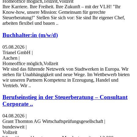
Homeoffice möglich,Teilzeit,Vollzeit
Ihre Karriere. Ihre Freiheit. Ihre Zukunft – mit der VLH! "Ihr
Know-how, unsere Mission: Gemeinsam für gerechte
Steuerberatung!" Stellen Sie sich vor: Sie sind Ihr eigener Chef,
arbeiten flexibel und bauen ..
Buchhalter:in (m/w/d)
05.08.2026
|
Trianel GmbH
|
Aachen
|
Homeoffice möglich,Vollzeit
Wir sind das führende Netzwerk von Stadt­werken in Europa. Wir
stehen für Unab­hängig­keit und neue Wege. Im Wett­bewerb bieten
wir unseren Partnern Kompetenz in Erzeugung, Handel und
Vertrieb. Wir ..
Berufseinstieg in der Steuerberatung – Consultant
Corporate ..
04.08.2026
|
Grant Thornton AG Wirtschaftsprüfungsgesellschaft
|
bundesweit
|
Vollzeit