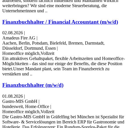
abarbeiten, sondern fachlich mitdenken und Mandanten wirklich
weiterbringen? Wir sind eine moderne Steuerberatung, die
Unternehmerinnen und ..
Finanzbuchhalter / Financial Accountant (m/w/d)
02.08.2026
|
Amadeus Fire AG
|
Aachen, Berlin, Potsdam, Bielefeld, Bremen, Darmstadt,
Düsseldorf, Dortmund, Essen
|
Homeoffice möglich,Vollzeit
Ein attraktives Gehaltspaket, flexible Arbeitszeiten und Homeoffice-
Möglichkeiten - das sind nur einige der Benefits, die diese Position
bietet.Unser Mandant plant, sein Team im Finanzbereich zu
verstärken und ..
Finanzbuchhalter (m/w/d)
01.08.2026
|
Gastro-MIS GmbH
|
bundesweit, Home-Office
|
Homeoffice möglich,Vollzeit
Die Gastro-MIS GmbH in Gräfelfing bei München ist Spezialist für
Software- & Servicelösungen im Bereich ERP für Gastronomie und
Hotellerie. Das Erfolgsrezept: Ein Rundum-Sorglos-Paket für die