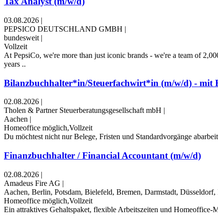
Tax Analyst (m/w/d)
03.08.2026
|
PEPSICO DEUTSCHLAND GMBH
|
bundesweit
|
Vollzeit
At PepsiCo, we're more than just iconic brands - we're a team of 2,00
years ..
Bilanzbuchhalter*in/Steuerfachwirt*in (m/w/d) - mit B
02.08.2026
|
Tholen & Partner Steuerberatungsgesellschaft mbH
|
Aachen
|
Homeoffice möglich,Vollzeit
Du möchtest nicht nur Belege, Fristen und Standardvorgänge abarbei
Finanzbuchhalter / Financial Accountant (m/w/d)
02.08.2026
|
Amadeus Fire AG
|
Aachen, Berlin, Potsdam, Bielefeld, Bremen, Darmstadt, Düsseldorf
Homeoffice möglich,Vollzeit
Ein attraktives Gehaltspaket, flexible Arbeitszeiten und Homeoffice-M