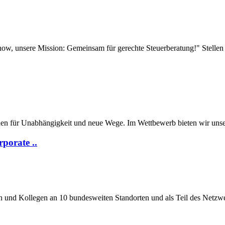
ow, unsere Mission: Gemeinsam für gerechte Steuerberatung!" Stellen Sie
en für Unab­hängig­keit und neue Wege. Im Wett­bewerb bieten wir uns
porate ..
 und Kollegen an 10 bundesweiten Standorten und als Teil des Netzwer