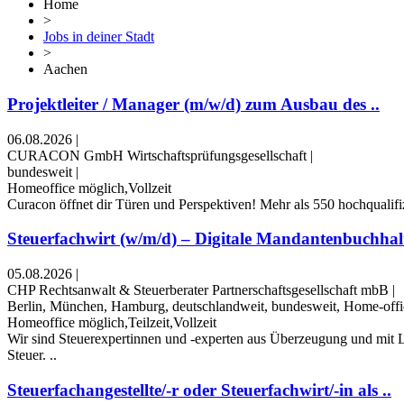
Home
>
Jobs in deiner Stadt
>
Aachen
Projektleiter / Manager (m/w/d) zum Ausbau des ..
06.08.2026
|
CURACON GmbH Wirtschaftsprüfungsgesellschaft
|
bundesweit
|
Homeoffice möglich,Vollzeit
Curacon öffnet dir Türen und Perspektiven! Mehr als 550 hochqualifiz
Steuerfachwirt (w/m/d) – Digitale Mandantenbuchhalt
05.08.2026
|
CHP Rechtsanwalt & Steuerberater Partnerschaftsgesellschaft mbB
|
Berlin, München, Hamburg, deutschlandweit, bundesweit, Home-offi
Homeoffice möglich,Teilzeit,Vollzeit
Wir sind Steuerexpertinnen und -experten aus Überzeugung und mit L
Steuer. ..
Steuerfachangestellte/-r oder Steuerfachwirt/-in als ..