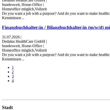
Dedalus HealthCare GmbH
|
bundesweit, Home-Office
|
Homeoffice möglich,Vollzeit
Do you want a job with a purpose? And do you want to make healthcare
Kenntnissen ..
Finanzbuchhalter:in / Bilanzbuchhalter:in (m/w/d) mit
31.07.2026
|
Dedalus HealthCare GmbH
|
bundesweit, Home-Office
|
Homeoffice möglich,Vollzeit
Do you want a job with a purpose? And do you want to make healthcare
Kenntnissen ..
1
2
3
4
Stadt