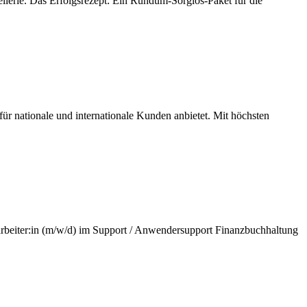
lerie. Das Erfolgsrezept: Ein Rundum-Sorglos-Paket für die
r nationale und internationale Kunden anbietet. Mit höchsten
tarbeiter:in (m/w/d) im Support / Anwendersupport Finanzbuchhaltung