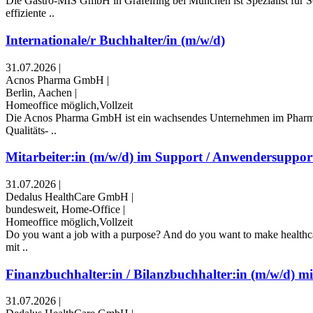
Die Gastro-MIS GmbH in Gräfelfing bei München ist Spezialist für S
effiziente ..
Internationale/r Buchhalter/in (m/w/d)
31.07.2026
|
Acnos Pharma GmbH
|
Berlin, Aachen
|
Homeoffice möglich,Vollzeit
Die Acnos Pharma GmbH ist ein wachsendes Unternehmen im Pharmabere
Qualitäts- ..
Mitarbeiter:in (m/w/d) im Support / Anwendersupport
31.07.2026
|
Dedalus HealthCare GmbH
|
bundesweit, Home-Office
|
Homeoffice möglich,Vollzeit
Do you want a job with a purpose? And do you want to make healthcar
mit ..
Finanzbuchhalter:in / Bilanzbuchhalter:in (m/w/d) mit
31.07.2026
|