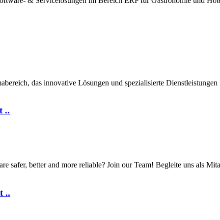
oftware- & Servicelösungen im Bereich ERP für Gastronomie und Hotel
ich, das innovative Lösungen und spezialisierte Dienstleistungen fü
 ..
e safer, better and more reliable? Join our Team! Begleite uns als Mi
 ..