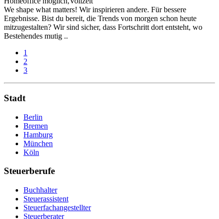
Homeoffice möglich,Vollzeit
We shape what matters! Wir inspirieren andere. Für bessere
Ergebnisse. Bist du bereit, die Trends von morgen schon heute
mitzugestalten? Wir sind sicher, dass Fortschritt dort entsteht, wo
Bestehendes mutig ..
1
2
3
Stadt
Berlin
Bremen
Hamburg
München
Köln
Steuerberufe
Buchhalter
Steuerassistent
Steuerfachangestellter
Steuerberater