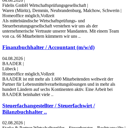
04.08.2026
|
Fidelis GmbH Wirtschaftsprüfungsgesellschaft
|
Waren (Müritz), Demmin, Neubrandenburg, Malchow, Schwerin
|
Homeoffice möglich,Vollzeit
Als mittelständische Wirtschaftsprüfungs- und
Steuerberatungsgesellschaft verstehen wir uns als der
unternehmerische Vertraute unserer Mandanten. Mit einem Team
von ca. 66 Mitarbeitern kümmern wir uns ..
Finanzbuchhalter / Accountant (m/w/d)
04.08.2026
|
BAADER
|
Lübeck
|
Homeoffice möglich,Vollzeit
BAADER ist mit mehr als 1.600 Mitarbeitenden weltweit der
Partner für Lebensmittel­verarbeitungs­lösungen und in mehr als
hundert Ländern auf sechs Kontinenten aktiv. Eine Arbeit bei
BAADER beinhaltet viele ..
Steuerfachangestellter / Steuerfachwirt /
Bilanzbuchhalter ..
02.08.2026
|
Starke & Partner Wirtschaftsprüfer – Steuerberater – Rechtsanwälte
|