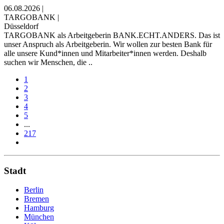
06.08.2026
|
TARGOBANK
|
Düsseldorf
TARGOBANK als Arbeitgeberin BANK.ECHT.ANDERS. Das ist
unser Anspruch als Arbeitgeberin. Wir wollen zur besten Bank für
alle unsere Kund*innen und Mitarbeiter*innen werden. Deshalb
suchen wir Menschen, die ..
1
2
3
4
5
...
217
Stadt
Berlin
Bremen
Hamburg
München