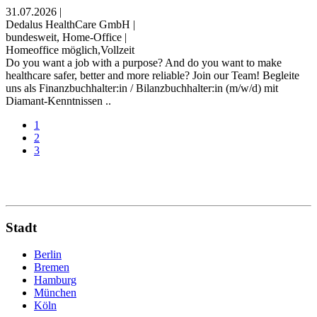
31.07.2026
|
Dedalus HealthCare GmbH
|
bundesweit, Home-Office
|
Homeoffice möglich,Vollzeit
Do you want a job with a purpose? And do you want to make
healthcare safer, better and more reliable? Join our Team! Begleite
uns als Finanzbuchhalter:in / Bilanzbuchhalter:in (m/w/d) mit
Diamant-Kenntnissen ..
1
2
3
Stadt
Berlin
Bremen
Hamburg
München
Köln