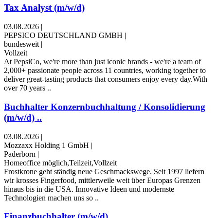
Tax Analyst (m/w/d)
03.08.2026
|
PEPSICO DEUTSCHLAND GMBH
|
bundesweit
|
Vollzeit
At PepsiCo, we're more than just iconic brands - we're a team of
2,000+ passionate people across 11 countries, working together to
deliver great-tasting products that consumers enjoy every day.With
over 70 years ..
Buchhalter Konzernbuchhaltung / Konsolidierung
(m/w/d) ..
03.08.2026
|
Mozzaxx Holding 1 GmbH
|
Paderborn
|
Homeoffice möglich,Teilzeit,Vollzeit
Frostkrone geht ständig neue Geschmackswege. Seit 1997 liefern
wir krosses Fingerfood, mittlerweile weit über Europas Grenzen
hinaus bis in die USA. Innovative Ideen und modernste
Technologien machen uns so ..
Finanzbuchhalter (m/w/d)