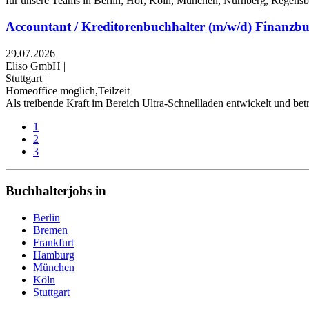
für unsere Teams in Berlin, Hof, Köln, München, Nürnberg, Regensburg
Accountant / Kreditorenbuchhalter (m/w/d) Finanzb
29.07.2026
|
Eliso GmbH
|
Stuttgart
|
Homeoffice möglich,Teilzeit
Als treibende Kraft im Bereich Ultra-Schnellladen entwickelt und bet
1
2
3
Buchhalterjobs in
Berlin
Bremen
Frankfurt
Hamburg
München
Köln
Stuttgart