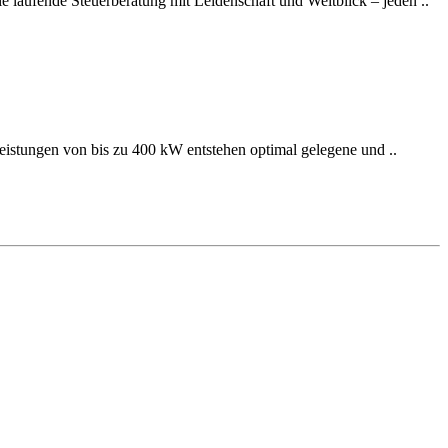
ie laufende Steuerberatung mit Leidenschaft und Weitblick – jeden ..
eleistungen von bis zu 400 kW entstehen optimal gelegene und ..