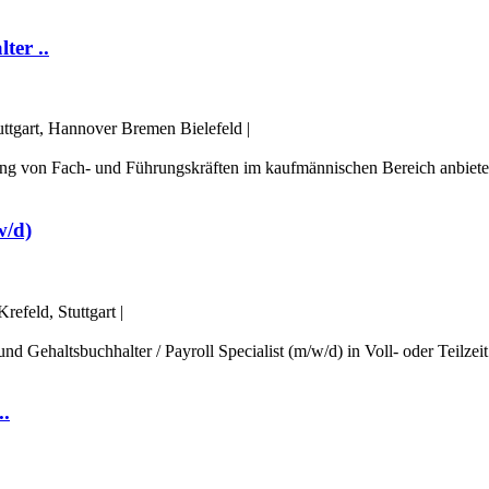
ter ..
uttgart, Hannover Bremen Bielefeld
|
ttlung von Fach- und Führungskräften im kaufmännischen Bereich anbiete
w/d)
efeld, Stuttgart
|
d Gehaltsbuchhalter / Payroll Specialist (m/w/d) in Voll- oder Teilze
..