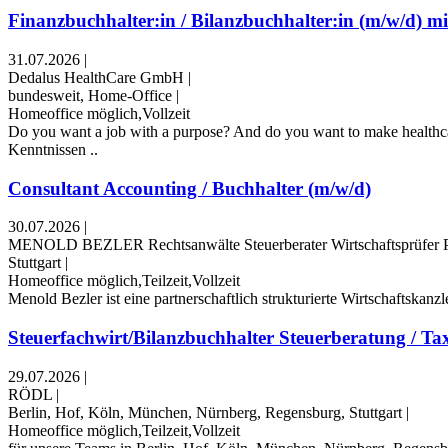
Finanzbuchhalter:in / Bilanzbuchhalter:in (m/w/d) mit
31.07.2026
|
Dedalus HealthCare GmbH
|
bundesweit, Home-Office
|
Homeoffice möglich,Vollzeit
Do you want a job with a purpose? And do you want to make healthcare
Kenntnissen ..
Consultant Accounting / Buchhalter (m/w/d)
30.07.2026
|
MENOLD BEZLER Rechtsanwälte Steuerberater Wirtschaftsprüfer P
Stuttgart
|
Homeoffice möglich,Teilzeit,Vollzeit
Menold Bezler ist eine partnerschaftlich strukturierte Wirtschaftskanz
Steuerfachwirt/Bilanzbuchhalter Steuerberatung / Ta
29.07.2026
|
RÖDL
|
Berlin, Hof, Köln, München, Nürnberg, Regensburg, Stuttgart
|
Homeoffice möglich,Teilzeit,Vollzeit