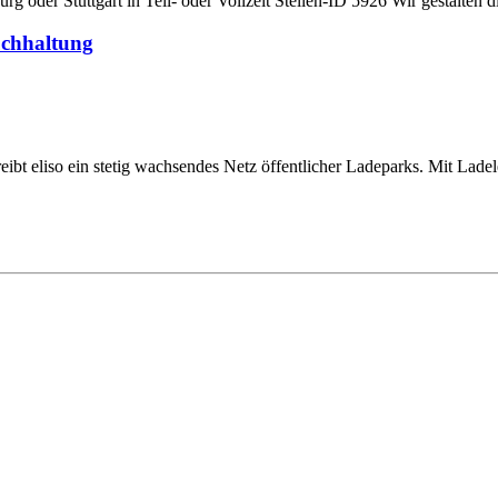
 oder Stuttgart in Teil- oder Vollzeit Stellen-ID 5926 Wir gestalten d
uchhaltung
reibt eliso ein stetig wachsendes Netz öffentlicher Ladeparks. Mit Lad