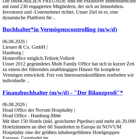
Die IMMOBILIEN FREUNDE sind ein exklusiver Immobilienclub
mit rund 230 engagierten Mitgliedern, der sich an Immobilien-
Investoren und -Unternehmer richtet. Unser Ziel ist es, eine
dynamische Plattform für ..
Buchhalter*in Vermögenscontrolling (m/w/d)
06.08.2026
|
Liesner & Co. GmbH
|
Hamburg
|
Homeoffice möglich,Teilzeit,Vollzeit
Unser 2012 gegründetes Multi Family Office hat sich in kurzer Zeit
zu einem der führenden unabhängigen Häuser für komplexe
Vermögen entwickelt. Frei von Interessenskonflikten erarbeiten wir
individuelle ..
Finanzbuchhalter (m/w/d) - "Der Bilanzprofi"*
06.08.2026
|
Head Office der Novum Hospitality
|
Head Office - Hamburg-Mitte
Mit über 150 Hotels (inkl. gesicherter Pipeline) und mehr als 20.000
Hotelzimmern an über 60 Standorten in Europa ist NOVUM
Hospitality eine der größten inhabergeführten Hotelgruppen
Europas. Gegründet im ..