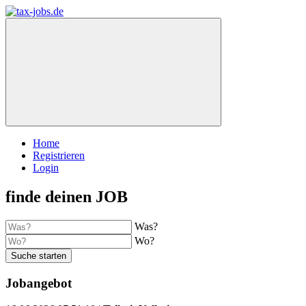
Home
Registrieren
Login
finde deinen JOB
Was?
Wo?
Suche starten
Jobangebot