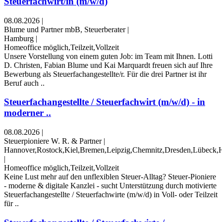
Steuerfachwirt/in (m/w/d)
08.08.2026
|
Blume und Partner mbB, Steuerberater
|
Hamburg
|
Homeoffice möglich,Teilzeit,Vollzeit
Unsere Vorstellung von einem guten Job: im Team mit Ihnen. Lotti
D. Christen, Fabian Blume und Kai Marquardt freuen sich auf Ihre
Bewerbung als Steuerfachangestellte/r. Für die drei Partner ist ihr
Beruf auch ..
Steuerfachangestellte / Steuerfachwirt (m/w/d) - in
moderner ..
08.08.2026
|
Steuerpioniere W. R. & Partner
|
Hannover,Rostock,Kiel,Bremen,Leipzig,Chemnitz,Dresden,Lübeck,H
|
Homeoffice möglich,Teilzeit,Vollzeit
Keine Lust mehr auf den unflexiblen Steuer-Alltag? Steuer-Pioniere
- moderne & digitale Kanzlei - sucht Unterstützung durch motivierte
Steuerfachangestellte / Steuerfachwirte (m/w/d) in Voll- oder Teilzeit
für ..